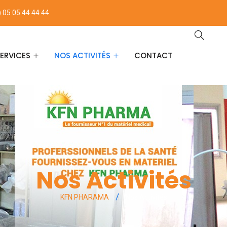
) 05 05 44 44 44
ERVICES
NOS ACTIVITÉS
CONTACT
Service Entretien
Nos Activités
Service Installation
Service vente de matériel
biomédical
Nos Activités
KFN PHARAMA
Nos Activités