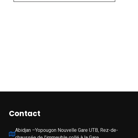
Matériels médicale
CHARIOT D’URGENCES
Contact
Abidjan –Yopougon Nouvelle Gare UTB, Rez-de-
chaussée de l’immeuble collé à la Gare